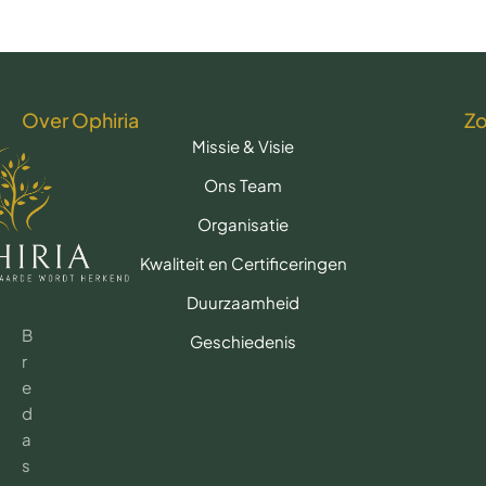
Over Ophiria
Z
Missie & Visie
Ons Team
Organisatie
Kwaliteit en Certificeringen
Duurzaamheid
B
Geschiedenis
r
e
d
a
s