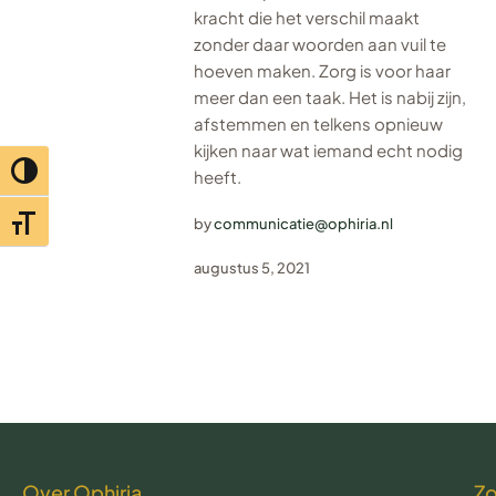
kracht die het verschil maakt
zonder daar woorden aan vuil te
hoeven maken. Zorg is voor haar
meer dan een taak. Het is nabij zijn,
afstemmen en telkens opnieuw
kijken naar wat iemand echt nodig
Toggle hoog contrast
heeft.
by
communicatie@ophiria.nl
Toggle lettertypegrootte
augustus 5, 2021
Over Ophiria
Z