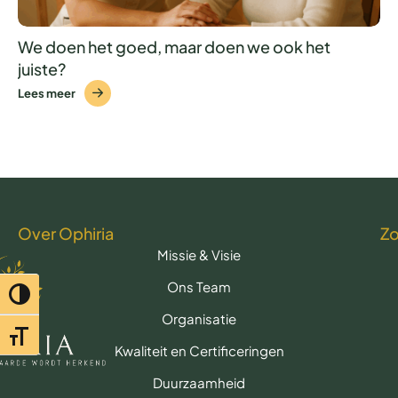
We doen het goed, maar doen we ook het
juiste?
Lees meer
Over Ophiria
Z
Missie & Visie
Ons Team
Toggle hoog contrast
Organisatie
Toggle lettertypegrootte
Kwaliteit en Certificeringen
Duurzaamheid