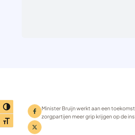
Minister Bruijn werkt aan een toekom
Toggle hoog contrast
zorgpartijen meer grip krijgen op de 
Toggle lettertypegrootte