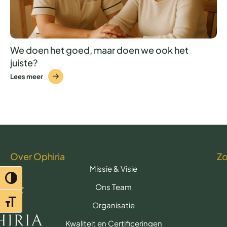
We doen het goed, maar doen we ook het
juiste?
Lees meer
Over Ophiria
Z
Missie & Visie
Toggle hoog contrast
Ons Team
Toggle lettertypegrootte
Organisatie
Kwaliteit en Certificeringen