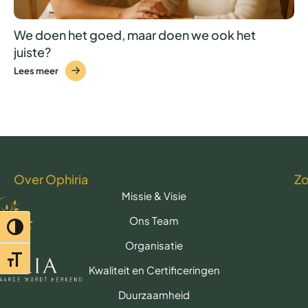
We doen het goed, maar doen we ook het
juiste?
Lees meer
Over Ophiria
Z
Missie & Visie
Ons Team
Toggle hoog contrast
Organisatie
Toggle lettertypegrootte
Kwaliteit en Certificeringen
Duurzaamheid