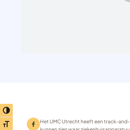
Toggle hoog contrast
Het UMC Utrecht heeft een track-and
Toggle lettertypegrootte
kunnen zien waar ziekenhuisapparatuur 