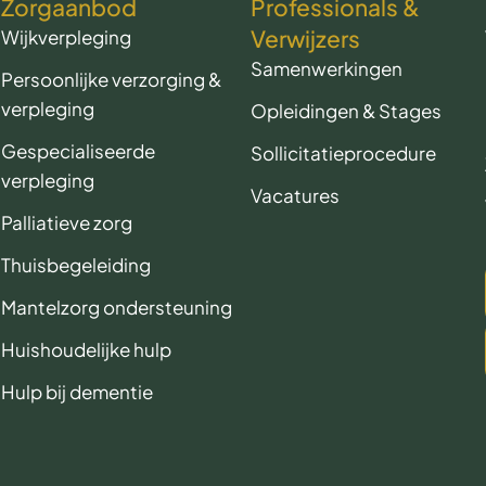
Zorgaanbod
Professionals &
Verwijzers
Wijkverpleging
Samenwerkingen
Persoonlijke verzorging &
verpleging
Opleidingen & Stages
Gespecialiseerde
Sollicitatieprocedure
verpleging
Vacatures
Palliatieve zorg
Thuisbegeleiding
Mantelzorg ondersteuning
Huishoudelijke hulp
Hulp bij dementie