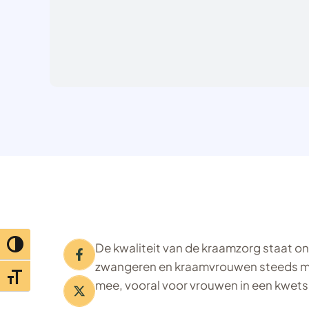
De kwaliteit van de kraamzorg staat on
Toggle hoog contrast
zwangeren en kraamvrouwen steeds min
Toggle lettertypegrootte
mee, vooral voor vrouwen in een kwetsb