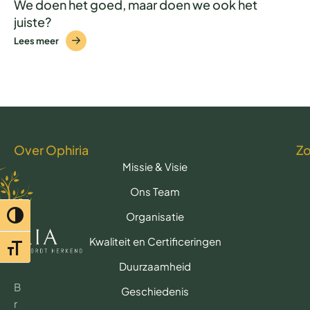
We doen het goed, maar doen we ook het
juiste?
Lees meer
Over Ophiria
Z
Missie & Visie
Ons Team
Organisatie
Toggle hoog contrast
Kwaliteit en Certificeringen
Toggle lettertypegrootte
Duurzaamheid
B
Geschiedenis
r