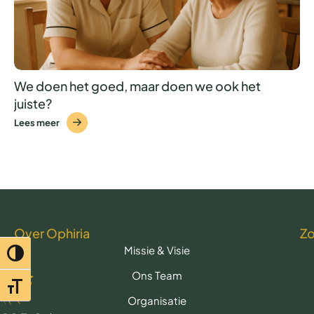
We doen het goed, maar doen we ook het
juiste?
Lees meer
Over Ophiria
Z
Missie & Visie
Toggle hoog contrast
Ons Team
Toggle lettertypegrootte
Organisatie