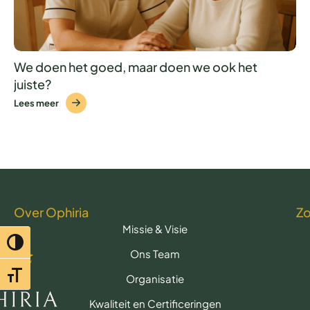
We doen het goed, maar doen we ook het
juiste?
Lees meer
Over Ophiria
Z
Missie & Visie
Toggle hoog contrast
Ons Team
Toggle lettertypegrootte
Organisatie
Kwaliteit en Certificeringen