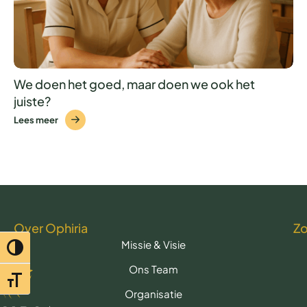
We doen het goed, maar doen we ook het
juiste?
Lees meer
Over Ophiria
Z
Missie & Visie
Toggle hoog contrast
Ons Team
Toggle lettertypegrootte
Organisatie