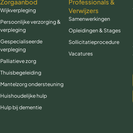
Zorgaanbod
Professionals &
Verwijzers
Wijkverpleging
Samenwerkingen
Persoonlijke verzorging &
verpleging
Opleidingen & Stages
Gespecialiseerde
Sollicitatieprocedure
verpleging
Vacatures
Palliatieve zorg
Thuisbegeleiding
Mantelzorg ondersteuning
Huishoudelijke hulp
Hulp bij dementie