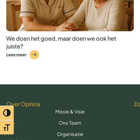
We doen het goed, maar doen we ook het
juiste?
Lees meer
Over Ophiria
Z
Missie & Visie
Toggle hoog contrast
Ons Team
Toggle lettertypegrootte
Organisatie