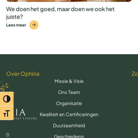
We doen het goed, maar doen we ook het
juiste?
Lees meer
Over Ophiria
Z
Missie & Visie
Ons Team
Toggle hoog contrast
Organisatie
Toggle lettertypegrootte
Kwaliteit en Certificeringen
Duurzaamheid
B
Geschiedenis