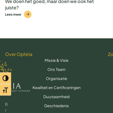
We doen het goed, maar doen we ook het
juiste?
Lees meer
Over Ophiria
Z
Missie & Visie
Ons Team
Organisatie
Toggle hoog contrast
Kwaliteit en Certificeringen
Toggle lettertypegrootte
Duurzaamheid
B
Geschiedenis
r