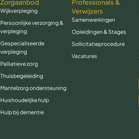
Zorgaanbod
Professionals &
Verwijzers
Wijkverpleging
Samenwerkingen
Persoonlijke verzorging &
verpleging
Opleidingen & Stages
Gespecialiseerde
Sollicitatieprocedure
verpleging
Vacatures
Palliatieve zorg
Thuisbegeleiding
Mantelzorg ondersteuning
Huishoudelijke hulp
Hulp bij dementie