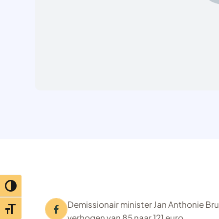
Toggle hoog contrast
Demissionair minister Jan Anthonie Bru
Toggle lettertypegrootte
verhogen van 85 naar 121 euro.