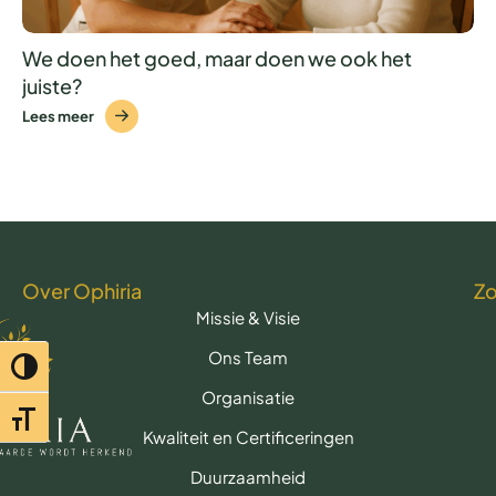
We doen het goed, maar doen we ook het
juiste?
Lees meer
Over Ophiria
Z
Missie & Visie
Ons Team
Toggle hoog contrast
Organisatie
Toggle lettertypegrootte
Kwaliteit en Certificeringen
Duurzaamheid