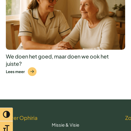
We doen het goed, maar doen we ook het
juiste?
Lees meer
Toggle hoog contrast
Over Ophiria
Z
Missie & Visie
Toggle lettertypegrootte