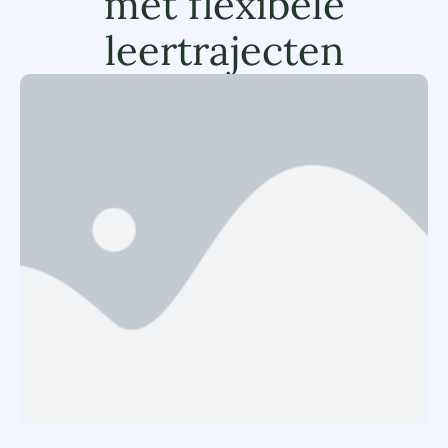
met flexibele
leertrajecten