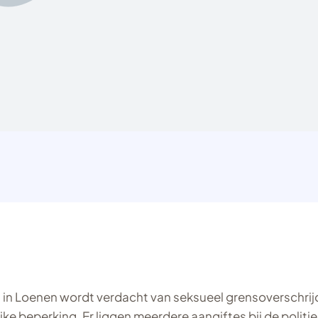
 in Loenen wordt verdacht van seksueel grensoverschri
jke beperking. Er liggen meerdere aangiftes bij de politie