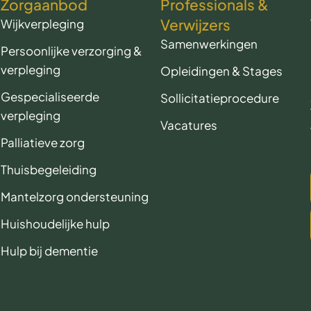
Zorgaanbod
Professionals &
Verwijzers
Wijkverpleging
Samenwerkingen
Persoonlijke verzorging &
verpleging
Opleidingen & Stages
Gespecialiseerde
Sollicitatieprocedure
verpleging
Vacatures
Palliatieve zorg
Thuisbegeleiding
Mantelzorg ondersteuning
Huishoudelijke hulp
Hulp bij dementie