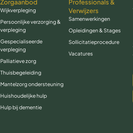
Zorgaanbod
Professionals &
Verwijzers
Wijkverpleging
Samenwerkingen
Persoonlijke verzorging &
verpleging
Opleidingen & Stages
Gespecialiseerde
Sollicitatieprocedure
verpleging
Vacatures
Palliatieve zorg
Thuisbegeleiding
Mantelzorg ondersteuning
Huishoudelijke hulp
Hulp bij dementie