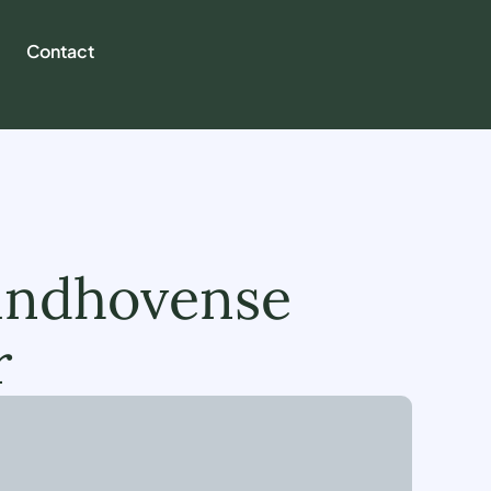
Contact
indhovense
r