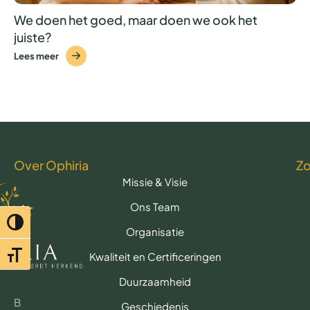
We doen het goed, maar doen we ook het
juiste?
Lees meer
Over Ophiria
Z
Missie & Visie
Ons Team
Toggle hoog contrast
Organisatie
Toggle lettertypegrootte
Kwaliteit en Certificeringen
Duurzaamheid
B
Geschiedenis