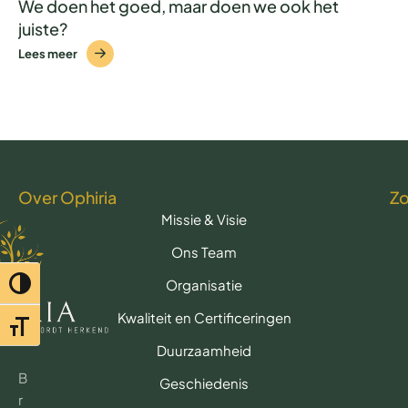
We doen het goed, maar doen we ook het
juiste?
Lees meer
Over Ophiria
Z
Missie & Visie
Ons Team
Organisatie
Toggle hoog contrast
Kwaliteit en Certificeringen
Toggle lettertypegrootte
Duurzaamheid
B
Geschiedenis
r