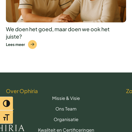
We doen het goed, maar doen we ook het
juiste?
Lees meer
Over Ophiria
Z
Missie & Visie
Toggle hoog contrast
Ons Team
Toggle lettertypegrootte
Organisatie
Kwaliteit en Certificeringen