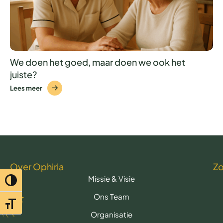
We doen het goed, maar doen we ook het
juiste?
Lees meer
Over Ophiria
Z
Missie & Visie
Toggle hoog contrast
Ons Team
Toggle lettertypegrootte
Organisatie