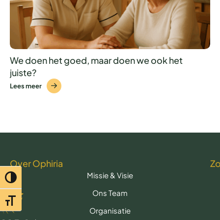
We doen het goed, maar doen we ook het
juiste?
Lees meer
Over Ophiria
Z
Missie & Visie
Toggle hoog contrast
Ons Team
Toggle lettertypegrootte
Organisatie