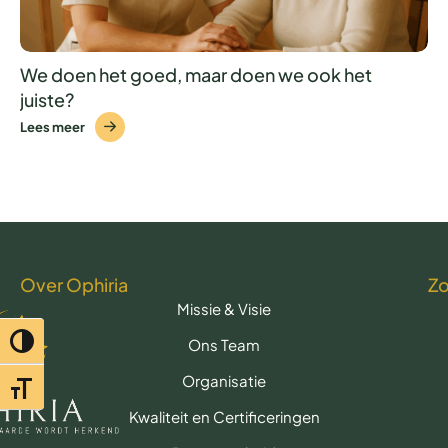
We doen het goed, maar doen we ook het
juiste?
Lees meer
Over Ophiria
Z
Missie & Visie
Toggle hoog contrast
Ons Team
Organisatie
Toggle lettertypegrootte
Kwaliteit en Certificeringen