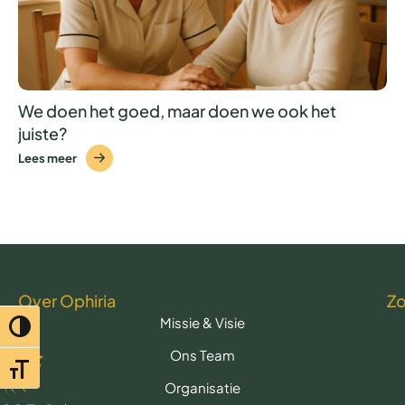
We doen het goed, maar doen we ook het
juiste?
Lees meer
Over Ophiria
Z
Missie & Visie
Toggle hoog contrast
Ons Team
Toggle lettertypegrootte
Organisatie