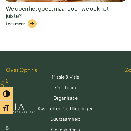
We doen het goed, maar doen we ook het
juiste?
Lees meer
Over Ophiria
Z
Missie & Visie
Ons Team
Toggle hoog contrast
Organisatie
Toggle lettertypegrootte
Kwaliteit en Certificeringen
Duurzaamheid
B
Geschiedenis