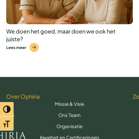
We doen het goed, maar doen we ook het
juiste?
Lees meer
Over Ophiria
Z
Missie & Visie
Toggle hoog contrast
Ons Team
Toggle lettertypegrootte
Organisatie
Kwaliteit en Certificeringen