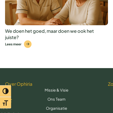
We doen het goed, maar doen we ook het
juiste?
Lees meer
Over Ophiria
Z
Missie & Visie
Toggle hoog contrast
Ons Team
Toggle lettertypegrootte
Organisatie