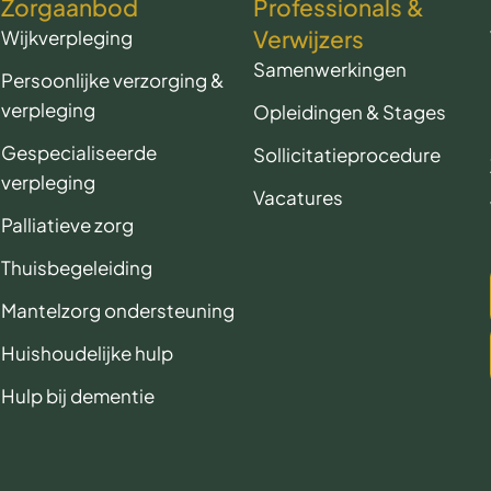
Zorgaanbod
Professionals &
Verwijzers
Wijkverpleging
Samenwerkingen
Persoonlijke verzorging &
verpleging
Opleidingen & Stages
Gespecialiseerde
Sollicitatieprocedure
verpleging
Vacatures
Palliatieve zorg
Thuisbegeleiding
Mantelzorg ondersteuning
Huishoudelijke hulp
Hulp bij dementie