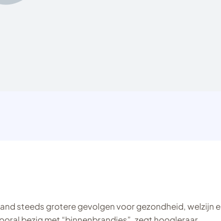
rland steeds grotere gevolgen voor gezondheid, welzijn 
vooral bezig met “binnenbrandjes”, zegt hoogleraar