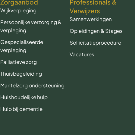
Zorgaanbod
Professionals &
Verwijzers
Wijkverpleging
Samenwerkingen
Persoonlijke verzorging &
verpleging
Opleidingen & Stages
Gespecialiseerde
Sollicitatieprocedure
verpleging
Vacatures
Palliatieve zorg
Thuisbegeleiding
Mantelzorg ondersteuning
Huishoudelijke hulp
Hulp bij dementie