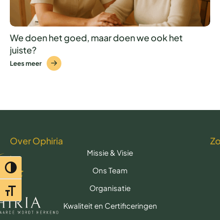
We doen het goed, maar doen we ook het
juiste?
Lees meer
Over Ophiria
Z
Missie & Visie
Toggle hoog contrast
Ons Team
Organisatie
Toggle lettertypegrootte
Kwaliteit en Certificeringen