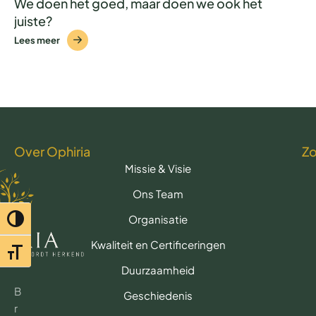
We doen het goed, maar doen we ook het
juiste?
Lees meer
Over Ophiria
Z
Missie & Visie
Ons Team
Organisatie
Toggle hoog contrast
Kwaliteit en Certificeringen
Toggle lettertypegrootte
Duurzaamheid
B
Geschiedenis
r