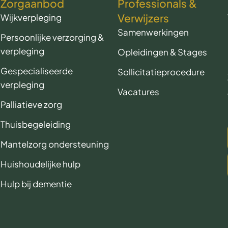
Zorgaanbod
Professionals &
Verwijzers
Wijkverpleging
Samenwerkingen
Persoonlijke verzorging &
verpleging
Opleidingen & Stages
Gespecialiseerde
Sollicitatieprocedure
verpleging
Vacatures
Palliatieve zorg
Thuisbegeleiding
Mantelzorg ondersteuning
Huishoudelijke hulp
Hulp bij dementie