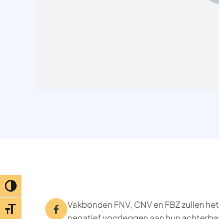
Toggle hoog contrast
Vakbonden FNV, CNV en FBZ zullen het
Toggle lettertypegrootte
negatief voorleggen aan hun achterbann