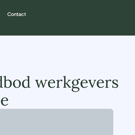
Contact
dbod werkgevers
ie