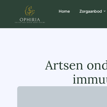
Home
Zorgaanbod
Artsen ond
immuu