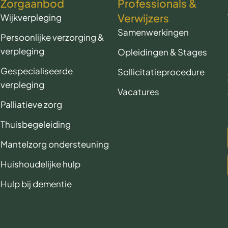
Zorgaanbod
Professionals &
Verwijzers
Wijkverpleging
Samenwerkingen
Persoonlijke verzorging &
verpleging
Opleidingen & Stages
Gespecialiseerde
Sollicitatieprocedure
verpleging
Vacatures
Palliatieve zorg
Thuisbegeleiding
Mantelzorg ondersteuning
Huishoudelijke hulp
Hulp bij dementie