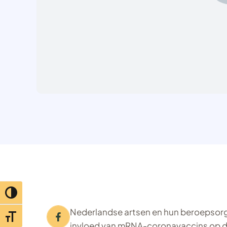
Toggle hoog contrast
Nederlandse artsen en hun beroepsorg
Toggle lettertypegrootte
invloed van mRNA-coronavaccins op d