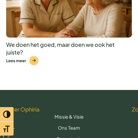
We doen het goed, maar doen we ook het
juiste?
Lees meer
Over Ophiria
Z
Toggle hoog contrast
Missie & Visie
Ons Team
Toggle lettertypegrootte