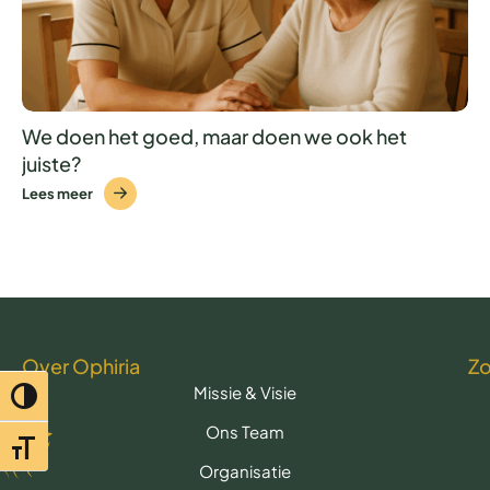
We doen het goed, maar doen we ook het
juiste?
Lees meer
Over Ophiria
Z
Missie & Visie
Toggle hoog contrast
Ons Team
Toggle lettertypegrootte
Organisatie